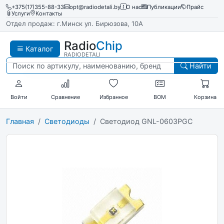
+375(17)355-88-33
opt@radiodetali.by
О нас
Публикации
Прайс
Услуги
Контакты
Отдел продаж: г.Минск ул. Бирюзова, 10А
Radio
Chip
Каталог
RADIODETALI
Найти
Войти
Сравнение
Избранное
BOM
Корзина
Главная
Светодиоды
Светодиод GNL-0603PGC