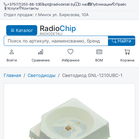
+375(17)355-88-33
opt@radiodetali.by
О нас
Публикации
Прайс
Услуги
Контакты
Отдел продаж: г.Минск ул. Бирюзова, 10А
Radio
Chip
Каталог
RADIODETALI
Найти
Войти
Сравнение
Избранное
BOM
Корзина
Главная
Светодиоды
Светодиод GNL-1210UBC-1