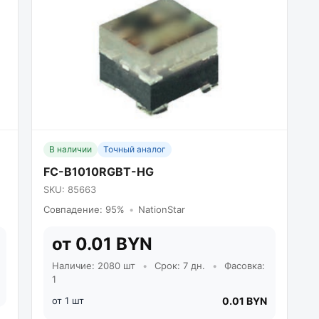
В наличии
Точный аналог
FC-B1010RGBT-HG
SKU: 85663
Совпадение: 95%
•
NationStar
от 0.01 BYN
Наличие: 2080 шт
•
Срок: 7 дн.
•
Фасовка:
1
от 1 шт
0.01 BYN