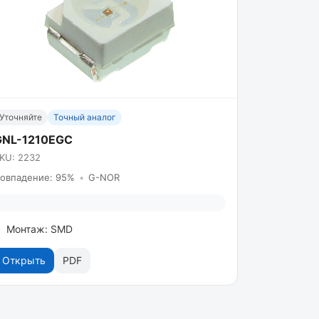
Уточняйте
Точный аналог
GNL-1210EGC
KU: 2232
овпадение: 95%
•
G-NOR
Монтаж: SMD
Открыть
PDF