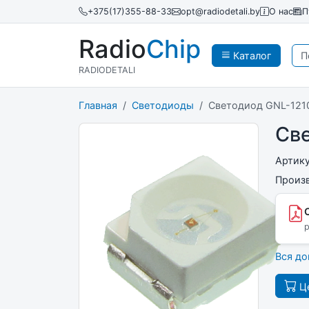
+375(17)355-88-33
opt@radiodetali.by
О нас
П
Radio
Chip
Каталог
RADIODETALI
Главная
Светодиоды
Светодиод GNL-12
Св
Артик
Произ
p
Вся д
Це