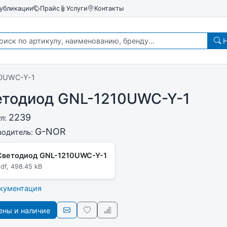
убликации
Прайс
Услуги
Контакты
Н
10UWC-Y-1
етодиод GNL-1210UWC-Y-1
2239
ул:
G-NOR
водитель:
Светодиод GNL-1210UWC-Y-1
df, 498.45 kB
окументация
ны и наличие