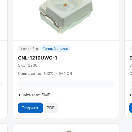
Уточняйте
Точный аналог
GNL-1210UWC-1
SKU: 2238
S
Совпадение: 100%
•
G-NOR
С
Монтаж: SMD
Открыть
PDF