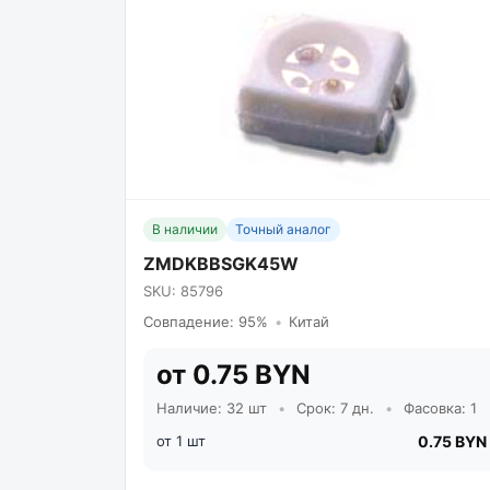
В наличии
Точный аналог
ZMDKBBSGK45W
SKU: 85796
Совпадение: 95%
•
Китай
от 0.75 BYN
Наличие: 32 шт
•
Срок: 7 дн.
•
Фасовка: 1
от 1 шт
0.75 BYN