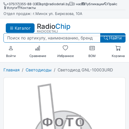
+375(17)355-88-33
opt@radiodetali.by
О нас
Публикации
Прайс
Услуги
Контакты
Отдел продаж: г.Минск ул. Бирюзова, 10А
Radio
Chip
Каталог
RADIODETALI
Найти
Войти
Сравнение
Избранное
BOM
Корзина
Главная
Светодиоды
Светодиод GNL-10003URD