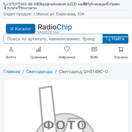
+375(17)355-88-33
opt@radiodetali.by
О нас
Публикации
Прайс
Услуги
Контакты
Отдел продаж: г.Минск ул. Бирюзова, 10А
Radio
Chip
Каталог
RADIODETALI
Найти
Войти
Сравнение
Избранное
BOM
Корзина
Главная
Светодиоды
Светодиод QH514BC-O