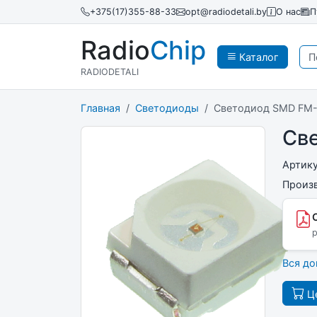
+375(17)355-88-33
opt@radiodetali.by
О нас
П
Radio
Chip
Каталог
RADIODETALI
Главная
Светодиоды
Светодиод SMD FM
Св
Артик
Произ
p
Вся д
Це