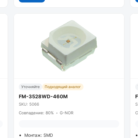
Уточняйте
Подходящий аналог
FM-3528WD-460M
SKU: 5066
S
Совпадение: 80%
•
G-NOR
С
Монтаж: SMD