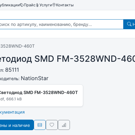
убликации
Прайс
Услуги
Контакты
Н
-3528WND-460T
етодиод SMD FM-3528WND-46
85111
ул:
NationStar
водитель:
Светодиод SMD FM-3528WND-460T
df, 666.1 kB
окументация
ны и наличие