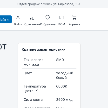
Отдел продаж: г.Минск ул. Бирюзова, 10А
айти
Войти
Сравнение
Избранное
BOM
Корзина
0T
Краткие характеристики
Технология
SMD
монтажа
Цвет
холодный
белый
Температура
6000K
цвета, К
Сила света
2600 мкд