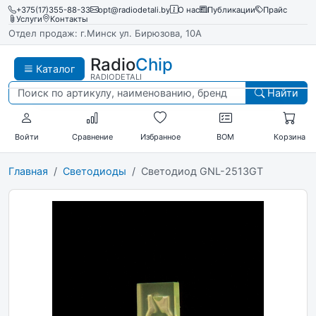
+375(17)355-88-33
opt@radiodetali.by
О нас
Публикации
Прайс
Услуги
Контакты
Отдел продаж: г.Минск ул. Бирюзова, 10А
Radio
Chip
Каталог
RADIODETALI
Найти
Войти
Сравнение
Избранное
BOM
Корзина
Главная
Светодиоды
Светодиод GNL-2513GT