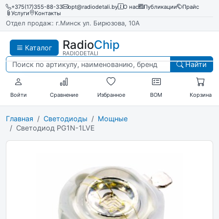
+375(17)355-88-33
opt@radiodetali.by
О нас
Публикации
Прайс
Услуги
Контакты
Отдел продаж: г.Минск ул. Бирюзова, 10А
Radio
Chip
Каталог
RADIODETALI
Найти
Войти
Сравнение
Избранное
BOM
Корзина
Главная
Светодиоды
Мощные
Светодиод PG1N-1LVE