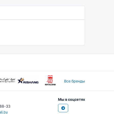
Все бренды
Мы в соцсетях
-88-33
li.by