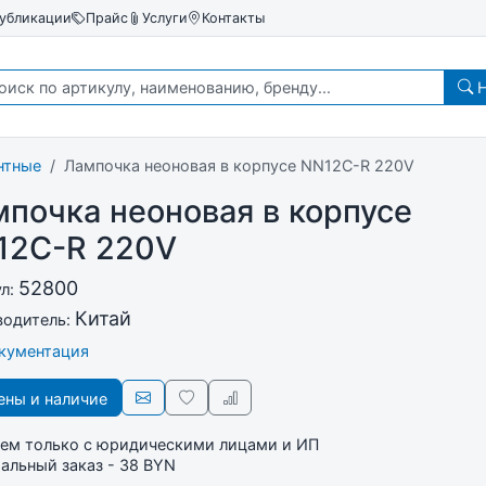
убликации
Прайс
Услуги
Контакты
Н
нтные
Лампочка неоновая в корпусе NN12C-R 220V
почка неоновая в корпусе
12C-R 220V
52800
ул:
Китай
водитель:
окументация
ны и наличие
ем только с юридическими лицами и ИП
льный заказ - 38 BYN