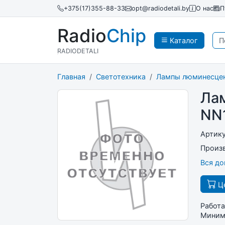
+375(17)355-88-33
opt@radiodetali.by
О нас
П
Radio
Chip
Каталог
RADIODETALI
Главная
Светотехника
Лампы люминесце
Лам
NN
Артик
Произ
Вся д
Це
Работа
Минима