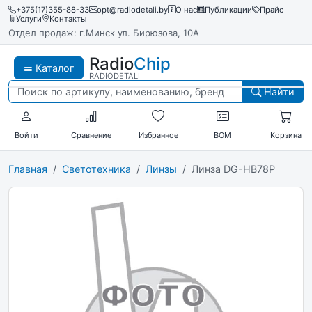
+375(17)355-88-33
opt@radiodetali.by
О нас
Публикации
Прайс
Услуги
Контакты
Отдел продаж: г.Минск ул. Бирюзова, 10А
Radio
Chip
Каталог
RADIODETALI
Найти
Войти
Сравнение
Избранное
BOM
Корзина
Главная
Светотехника
Линзы
Линза DG-HB78P