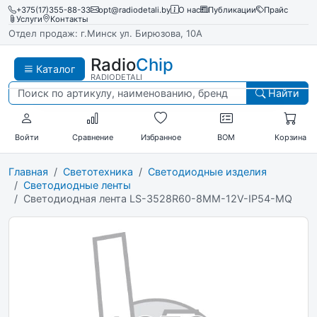
+375(17)355-88-33
opt@radiodetali.by
О нас
Публикации
Прайс
Услуги
Контакты
Отдел продаж: г.Минск ул. Бирюзова, 10А
Radio
Chip
Каталог
RADIODETALI
Найти
Войти
Сравнение
Избранное
BOM
Корзина
Главная
Светотехника
Светодиодные изделия
Светодиодные ленты
Светодиодная лента LS-3528R60-8MM-12V-IP54-MQ