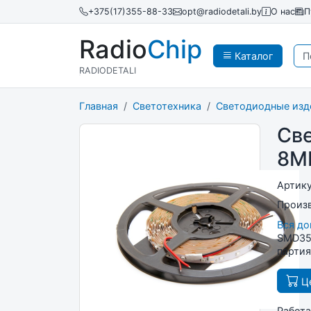
+375(17)355-88-33
opt@radiodetali.by
О нас
П
Radio
Chip
Каталог
RADIODETALI
Главная
Светотехника
Светодиодные изд
Св
8M
Артик
Произ
Вся д
SMD352
партия
Це
Работа