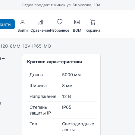
Отдел продаж: г.Минск ул. Бирюзова, 10А
айти
Войти
Сравнение
Избранное
BOM
Корзина
W120-8MM-12V-IP65-MQ
0-
Краткие характеристики
Длина
5000 мм
Ширина
8 мм
Напряжение
12 В
я
Степень
IP65
защиты IP
Тип
Светодиодные
ленты