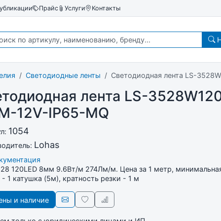
убликации
Прайс
Услуги
Контакты
Н
елия
Светодиодные ленты
Светодиодная лента LS-3528
етодиодная лента LS-3528W12
M-12V-IP65-MQ
1054
ул:
Lohas
водитель:
окументация
8 120LED 8мм 9.6Вт/м 274Лм/м. Цена за 1 метр, минимальна
 - 1 катушка (5м), кратность резки - 1 м
ны и наличие
ем только с юридическими лицами и ИП