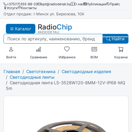
+375(17)355-88-33
opt@radiodetali.by
О нас
Публикации
Прайс
Услуги
Контакты
Отдел продаж: г.Минск ул. Бирюзова, 10А
Radio
Chip
Каталог
RADIODETALI
Найти
Войти
Сравнение
Избранное
BOM
Корзина
Главная
Светотехника
Светодиодные изделия
Светодиодные ленты
Светодиодная лента LS-3528W120-8MM-12V-IP68-MQ
5m