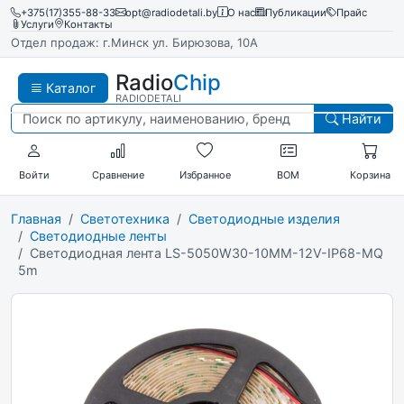
+375(17)355-88-33
opt@radiodetali.by
О нас
Публикации
Прайс
Услуги
Контакты
Отдел продаж: г.Минск ул. Бирюзова, 10А
Radio
Chip
Каталог
RADIODETALI
Найти
Войти
Сравнение
Избранное
BOM
Корзина
Главная
Светотехника
Светодиодные изделия
Светодиодные ленты
Светодиодная лента LS-5050W30-10MM-12V-IP68-MQ
5m