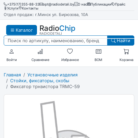
+375(17)355-88-33
opt@radiodetali.by
О нас
Публикации
Прайс
Услуги
Контакты
Отдел продаж: г.Минск ул. Бирюзова, 10А
Radio
Chip
Каталог
RADIODETALI
Найти
Войти
Сравнение
Избранное
BOM
Корзина
Главная
Установочные изделия
Стойки, фиксаторы, скобы
Фиксатор трнзистора TRMC-59