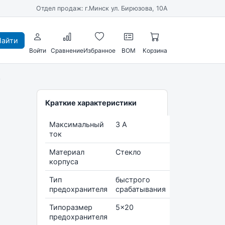
Отдел продаж: г.Минск ул. Бирюзова, 10А
айти
Войти
Сравнение
Избранное
BOM
Корзина
A
Краткие характеристики
Максимальный
3 А
ток
Материал
Стекло
корпуса
Тип
быстрого
предохранителя
срабатывания
Типоразмер
5x20
предохранителя