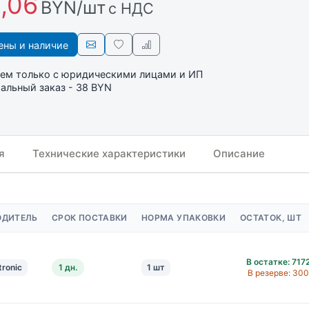
,06
BYN/шт
с НДС
ны и наличие
ем только с юридическими лицами и ИП
льный заказ - 38 BYN
я
Технические характеристики
Описание
ОДИТЕЛЬ
СРОК ПОСТАВКИ
НОРМА УПАКОВКИ
ОСТАТОК, ШТ
В остатке: 717
tronic
1 дн.
1 шт
В резерве: 300