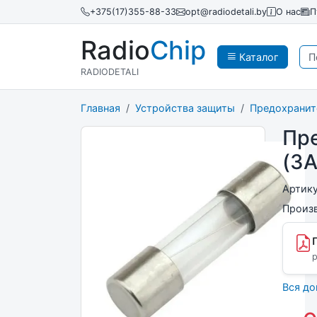
+375(17)355-88-33
opt@radiodetali.by
О нас
П
Radio
Chip
Каталог
RADIODETALI
Главная
Устройства защиты
Предохранит
Пр
(3A
Артик
Произ
p
Вся д