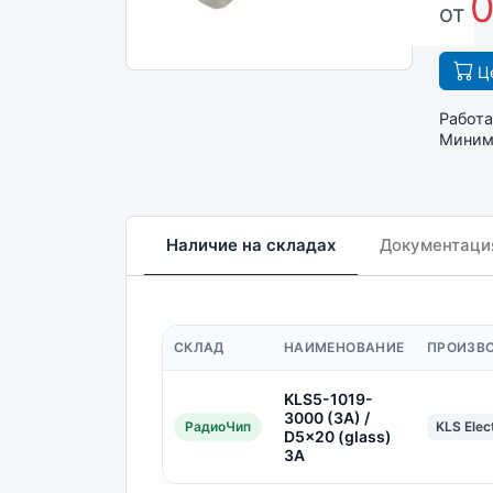
0
от
Це
Работа
Минима
Наличие на складах
Документаци
СКЛАД
НАИМЕНОВАНИЕ
ПРОИЗВ
KLS5-1019-
3000 (3A) /
РадиоЧип
KLS Elec
D5x20 (glass)
3A