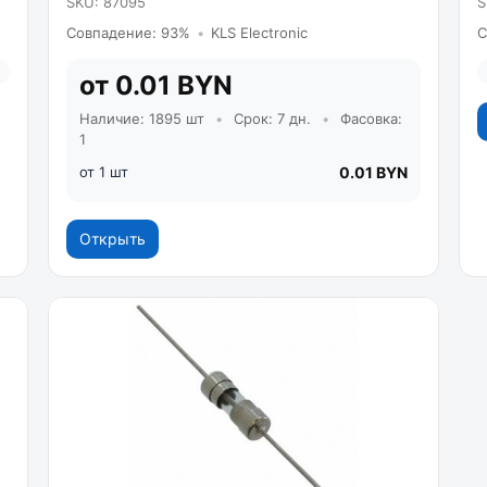
SKU: 87095
S
Совпадение: 93%
•
KLS Electronic
С
от 0.01 BYN
Наличие: 1895 шт
•
Срок: 7 дн.
•
Фасовка:
1
от 1 шт
0.01 BYN
Открыть