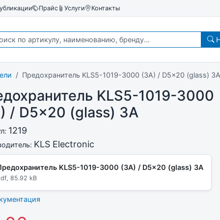
убликации
Прайс
Услуги
Контакты
Н
ели
Предохранитель KLS5-1019-3000 (3A) / D5x20 (glass) 3
едохранитель KLS5-1019-3000
) / D5x20 (glass) 3A
1219
ул:
KLS Electronic
водитель:
Предохранитель KLS5-1019-3000 (3A) / D5x20 (glass) 3A
df, 85.92 kB
окументация