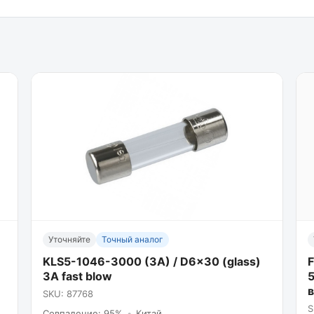
Уточняйте
Точный аналог
KLS5-1046-3000 (3A) / D6x30 (glass)
3A fast blow
5
SKU: 87768
S
Совпадение: 95%
•
Китай