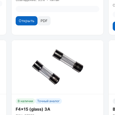
С
Открыть
PDF
В наличии
Точный аналог
F4x15 (glass) 3A
В