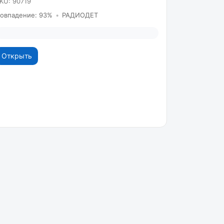
KU: 90719
овпадение: 93%
•
РАДИОДЕТ
Открыть