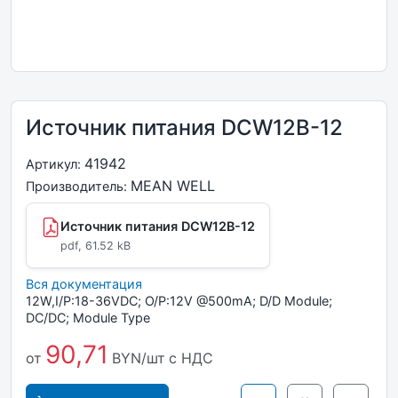
Источник питания DCW12B-12
41942
Артикул:
MEAN WELL
Производитель:
Источник питания DCW12B-12
pdf, 61.52 kB
Вся документация
12W,I/P:18-36VDC; O/P:12V @500mA; D/D Module;
DC/DC; Module Type
90,71
от
BYN/шт
с НДС