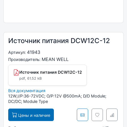
Источник питания DCW12C-12
41943
Артикул:
MEAN WELL
Производитель:
Источник питания DCW12C-12
pdf, 61.52 kB
Вся документация
12W,I/P:36-72VDC; O/P:12V @500mA; D/D Module;
DC/DC; Module Type
Цены и наличие