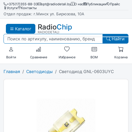
+375(17)355-88-33
opt@radiodetali.by
О нас
Публикации
Прайс
Услуги
Контакты
Отдел продаж: г.Минск ул. Бирюзова, 10А
Radio
Chip
Каталог
RADIODETALI
Найти
Войти
Сравнение
Избранное
BOM
Корзина
Главная
Светодиоды
Светодиод GNL-0603UYC