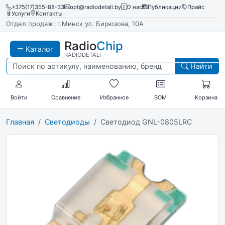
+375(17)355-88-33
opt@radiodetali.by
О нас
Публикации
Прайс
Услуги
Контакты
Отдел продаж: г.Минск ул. Бирюзова, 10А
Radio
Chip
Каталог
RADIODETALI
Найти
Войти
Сравнение
Избранное
BOM
Корзина
Главная
Светодиоды
Светодиод GNL-0805LRC