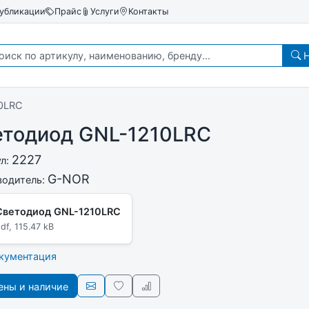
убликации
Прайс
Услуги
Контакты
Н
0LRC
етодиод GNL-1210LRC
2227
ул:
G-NOR
водитель:
Светодиод GNL-1210LRC
df, 115.47 kB
окументация
ны и наличие