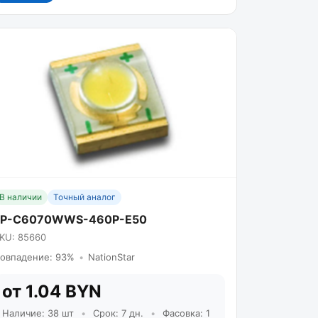
В наличии
Точный аналог
FP-C6070WWS-460P-E50
KU: 85660
овпадение: 93%
•
NationStar
от 1.04 BYN
Наличие: 38 шт
•
Срок: 7 дн.
•
Фасовка: 1