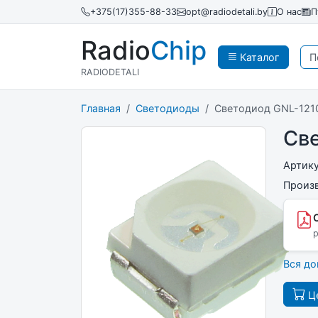
+375(17)355-88-33
opt@radiodetali.by
О нас
П
Radio
Chip
Каталог
RADIODETALI
Главная
Светодиоды
Светодиод GNL-121
Св
Артик
Произ
p
Вся д
Це