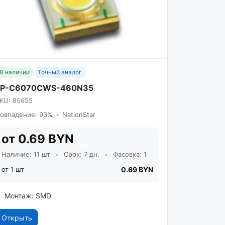
В наличии
Точный аналог
FP-C6070CWS-460N35
KU: 85655
овпадение: 93%
•
NationStar
от 0.69 BYN
Наличие: 11 шт
•
Срок: 7 дн.
•
Фасовка: 1
от 1 шт
0.69 BYN
Монтаж: SMD
Открыть