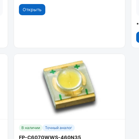
Открыть
В наличии
Точный аналог
FP-C6070WWS-460N35