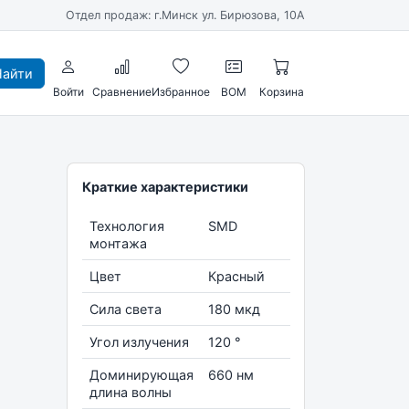
Отдел продаж: г.Минск ул. Бирюзова, 10А
айти
Войти
Сравнение
Избранное
BOM
Корзина
Краткие характеристики
Технология
SMD
монтажа
Цвет
Красный
Сила света
180 мкд
Угол излучения
120 °
Доминирующая
660 нм
длина волны