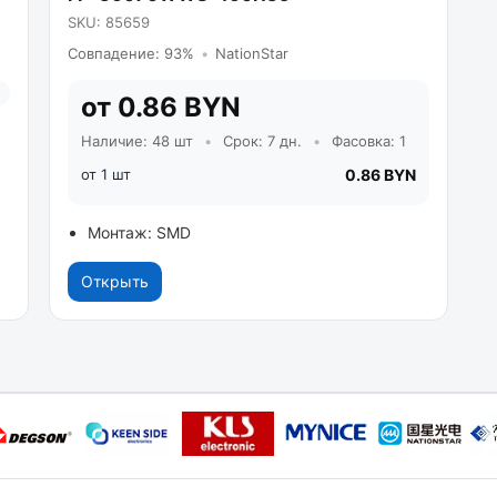
SKU: 85659
Совпадение: 93%
•
NationStar
от 0.86 BYN
Наличие: 48 шт
•
Срок: 7 дн.
•
Фасовка: 1
от 1 шт
0.86 BYN
Монтаж: SMD
Открыть